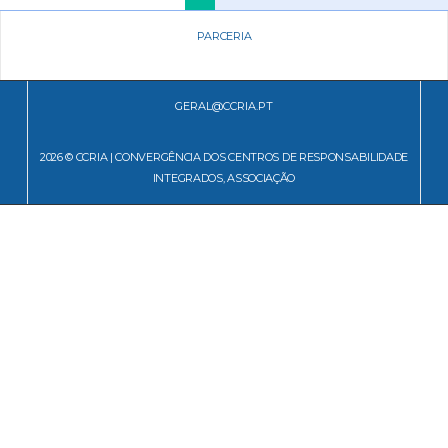
PARCERIA
GERAL@CCRIA.PT
2026 © CCRIA | CONVERGÊNCIA DOS CENTROS DE RESPONSABILIDADE
INTEGRADOS, ASSOCIAÇÃO