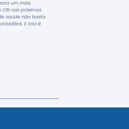
 para um mais
s CRI nos próximos
 de saúde não basta
idadãos. E isso é