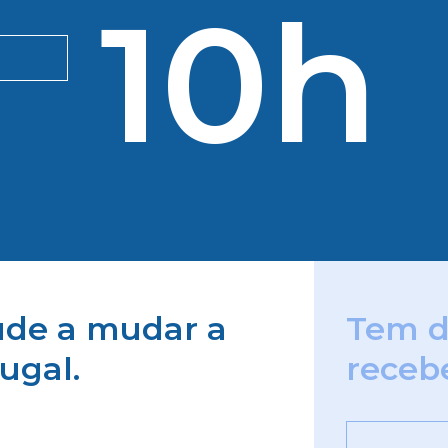
10h
jude a mudar a
Tem d
ugal.
receb