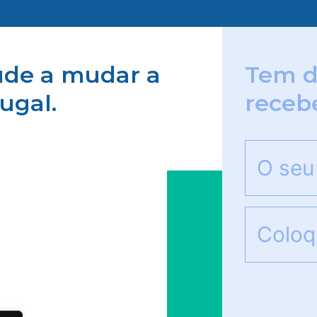
jude a mudar a
Tem d
ugal.
receb